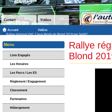
Contact
Vidéos
Accueil
Vidéos
Rallye régional VHC Cieux Monts de Blond 2019 par Seb87
Rallye ré
Menu
Blond 201
Liste Engagés
Les Horaires
Les Parcs / Les ES
Règlement / Engagement
Classement
Partenaires
Hébergement