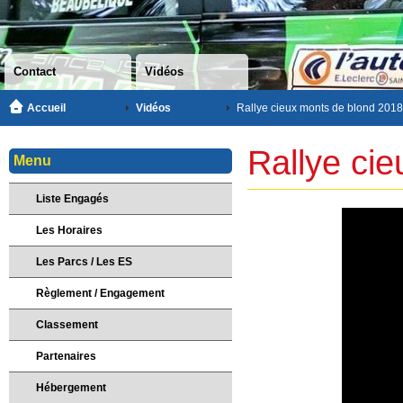
Contact
Vidéos
Accueil
Vidéos
Rallye cieux monts de blond 2018
Rallye ci
Menu
Liste Engagés
Les Horaires
Les Parcs / Les ES
Règlement / Engagement
Classement
Partenaires
Hébergement