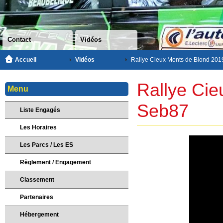
Contact
Vidéos
Accueil
Vidéos
Rallye Cieux Monts de Blond 201
Rallye Cie
Menu
Seb87
Liste Engagés
Les Horaires
Les Parcs / Les ES
Règlement / Engagement
Classement
Partenaires
Hébergement