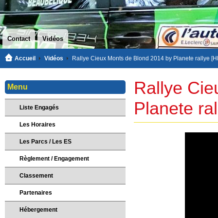
Contact
Vidéos
Accueil
Vidéos
Rallye Cieux Monts de Blond 2014 by Planete rallye [H
Rallye Cie
Menu
Planete ra
Liste Engagés
Les Horaires
Les Parcs / Les ES
Règlement / Engagement
Classement
Partenaires
Hébergement